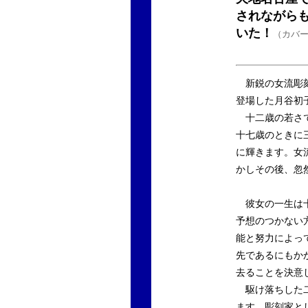
されながら
いた！
（カバ
新鋭の女流彫刻
登場した月谷初
十二歳の若さで
十七歳のときに
に輝きます。女
かしその後、忽
彼女の一生は十
予想のつかない
能と努力によっ
先であるにもか
去ることを決意
駆け落ちした二
ます。彫刻家と