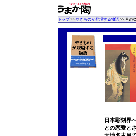
トップ
>>
やきものが登場する物語
>> 月
日本彫刻界
との恋愛と
天地名古屋