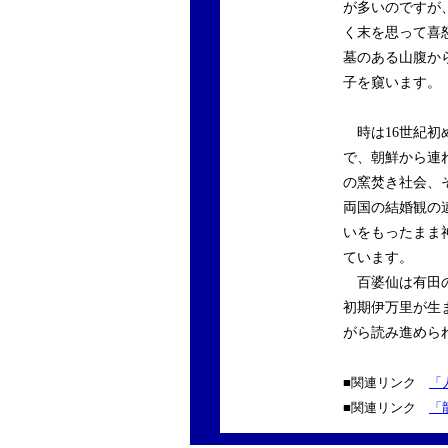
が多いのですが
く末を思って喜
墓のある山腹か
子を窺います。
時は16世紀初
で、朝鮮から連
の窯焚き社会、
両国の結婚観の
いをもったまま
ています。
百婆仙は有田の
初期伊万里が生
がら読み進めら
■関連リンク
「
■関連リンク
「