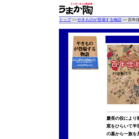
トップ
>>
やきものが登場する物語
>> 百
慶長の役により
窯をひらいて半
の墓から一族を