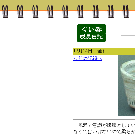
12月14日（金）
＜前の記録へ
風邪で意識が朦朧としてい
なくてはいけないので柔ら