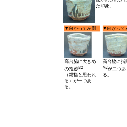
た印象。
▼向かって左側
▼向かって
高台脇に大きめ
高台脇に指
※2
※2
の指跡
が二つあ
（親指と思われ
る。
る）が一つあ
る。