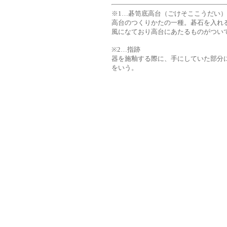
※1…碁笥底高台（ごけそここうだい）
高台のつくりかたの一種。碁石を入れ
風になており高台にあたるものがつい
※2…指跡
器を施釉する際に、手にしていた部分
をいう。