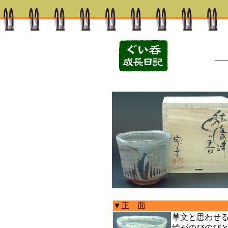
▼正 面
草文と思わせ
絵がのびのび