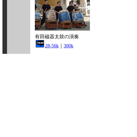
有田磁器太鼓の演奏
28-56k
｜
300k