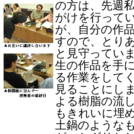
の方は、先週
がけを行って
が、自分の作
すので、とり
と見守ってい
生の作品を手
る作業をして
見ることにし
よる樹脂の流
もきれいに埋
土鍋のような