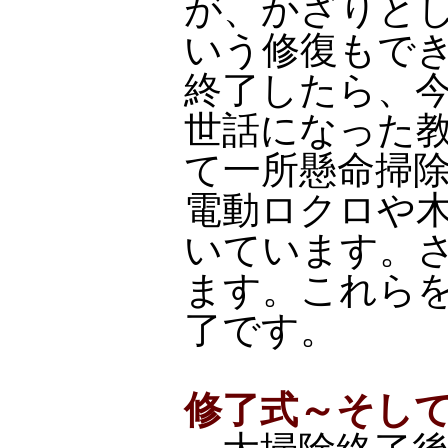
が、かざりと
いう修復もで
終了したら、
世話になった
て一所懸命掃
電動ロクロや
いています。
ます。これら
了です。
修了式～そし