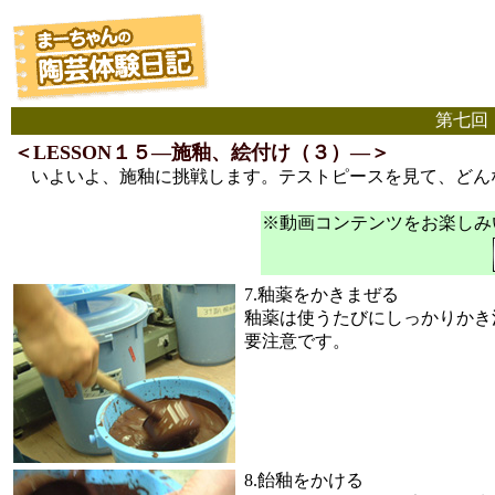
第七回
＜LESSON１５―施釉、絵付け（３）―＞
いよいよ、施釉に挑戦します。テストピースを見て、どん
※動画コンテンツをお楽しみいた
7.釉薬をかきまぜる
釉薬は使うたびにしっかりかき
要注意です。
8.飴釉をかける