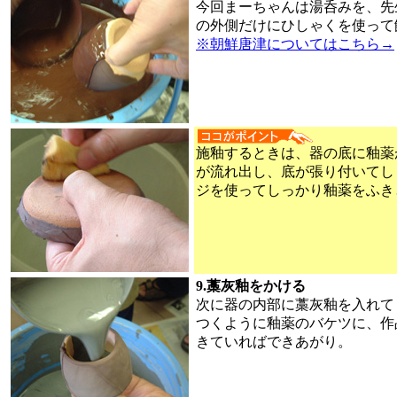
今回まーちゃんは湯呑みを、先
の外側だけにひしゃくを使って
※朝鮮唐津についてはこちら→
施釉するときは、器の底に釉薬
が流れ出し、底が張り付いてし
ジを使ってしっかり釉薬をふき
9.藁灰釉をかける
次に器の内部に藁灰釉を入れて
つくように釉薬のバケツに、作
きていればできあがり。