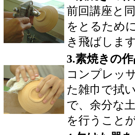
前回講座と
をとるため
き飛ばしま
3.素焼きの
コンプレッ
た雑巾で拭
で、余分な
を行うこと