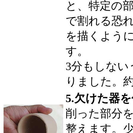
と、特定の
で割れる恐
を描くよう
す。
3分もしない
りました。約
5.欠けた器
削った部分
整えます。