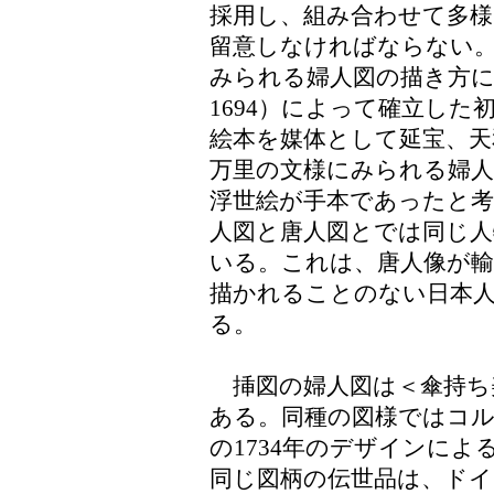
採用し、組み合わせて多
留意しなければならない。
みられる婦人図の描き方に
1694）によって確立し
絵本を媒体として延宝、天
万里の文様にみられる婦
浮世絵が手本であったと
人図と唐人図とでは同じ
いる。これは、唐人像が輸
描かれることのない日本
る。
挿図の婦人図は＜傘持ち
ある。同種の図様ではコルネ
の1734年のデザインに
同じ図柄の伝世品は、ド