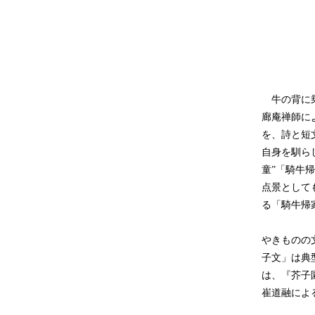
牛の背に乗
廊庵禅師に
を、詩と短
自身を馴ら
童”「騎牛
点景として
る「騎牛帰
やきものの
子文」は典
は、『芥子
崔道融によ