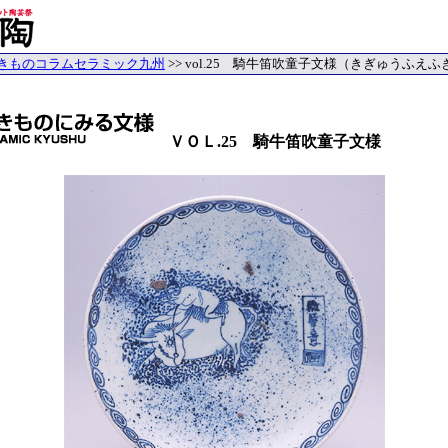
きものコラムセラミック九州
>> vol.25 騎牛笛吹童子文様（きぎゅうふえ
ＶＯＬ.25 騎牛笛吹童子文様