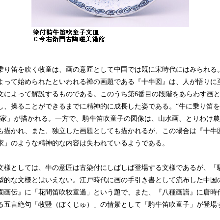
り笛を吹く牧童は、画の意匠として中国では既に宋時代にはみられる
よって始められたといわれる禅の画題である『十牛図』は、人が悟りに
文によって解説するものである。このうち第6番目の段階をあらわす画
し、操ることができるまでに精神的に成長した姿である。“牛に乗り笛
帰家」が描かれる。一方で、騎牛笛吹童子の図像は、山水画、とりわけ
も描かれ、また、独立した画題としても描かれるが、この場合は『十牛
家」のような精神的な内容は失われているようである。
文様としては、牛の意匠は古染付にしばしば登場する文様であるが、「
型的な文様とはいえない。江戸時代に画の手引き書として流布した中国
園画伝』に「花間笛吹牧童過」という題で、また、『八種画譜』に唐時
る五言絶句「牧豎（ぼくじゅ）」の情景として「騎牛笛吹童子」が登場