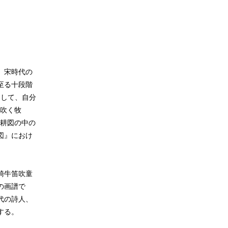
。宋時代の
至る十段階
として、自分
を吹く牧
農耕図の中の
図』におけ
騎牛笛吹童
の画譜で
代の詩人、
する。