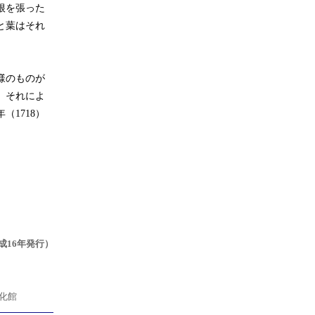
根を張った
と葉はそれ
。
様のものが
）それによ
1718）
成16年発行）
化館