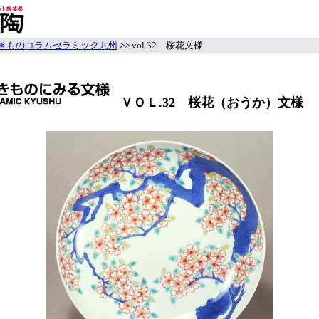
きものコラムセラミック九州
>> vol.32 桜花文様
ＶＯＬ.32 桜花（おうか）文様