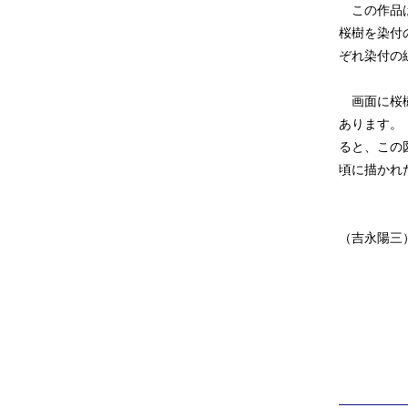
この作品は
桜樹を染付
ぞれ染付の
画面に桜樹
あります。
ると、この
頃に描かれ
（吉永陽三