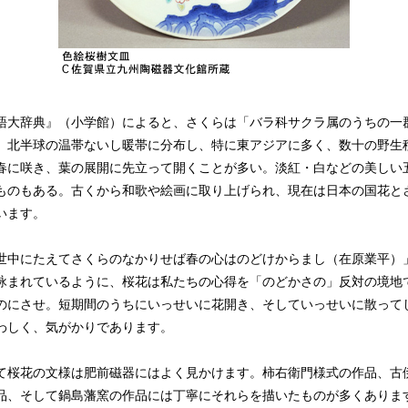
大辞典』（小学館）によると、さくらは「バラ科サクラ属のうちの一
。北半球の温帯ないし暖帯に分布し、特に東アジアに多く、数十の野生
春に咲き、葉の展開に先立って開くことが多い。淡紅・白などの美しい
ものもある。古くから和歌や絵画に取り上げられ、現在は日本の国花と
います。
中にたえてさくらのなかりせば春の心はのどけからまし（在原業平）
）詠まれているように、桜花は私たちの心得を「のどかさの」反対の境地
のにさせ。短期間のうちにいっせいに花開き、そしていっせいに散って
わしく、気がかりであります。
桜花の文様は肥前磁器にはよく見かけます。柿右衛門様式の作品、古
品、そして鍋島藩窯の作品には丁寧にそれらを描いたものが多くありま