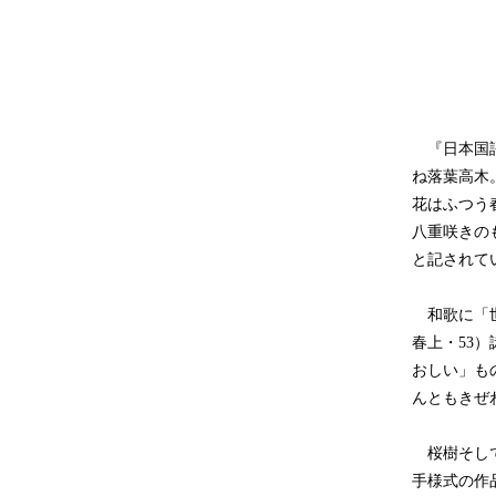
『日本国語
ね落葉高木
花はふつう
八重咲きの
と記されて
和歌に「世
春上・53
おしい」も
んともきぜ
桜樹そして
手様式の作