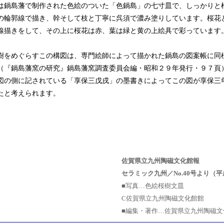
鍋島藩で制作された色絵のついた「色鍋島」の七寸皿で、しっかりと
の輪郭線で描き、幹そして枝と丁寧に呉須で濃み塗りしています。桜花
線描きをして、その上に桜花は赤、葉は緑と黄の上絵具で彩っています
をめぐらすこの構図は、専門絵師によって描かれた鍋島の図案帳に同
（『鍋島藩窯の研究』鍋島藩窯調査委員会編・昭和２９年発行・９７頁
図の側に記されている「享保三戊戌」の墨書きによってこの図が享保三年（
たと考えられます。
）
佐賀県立九州陶磁文化館報
セラミック九州／No.40号より（平
■写真…色絵桜樹文皿
C佐賀県立九州陶磁文化館館
■編集・著作…佐賀県立九州陶磁文