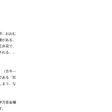
群。おおむ
種がある。
五弁花で、
される。」
」（古今―
である「狂
しまう。な
伊万里金襴
す。