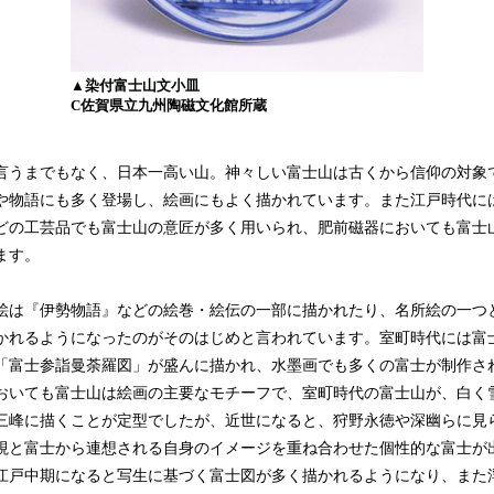
▲染付富士山文小皿
C佐賀県立九州陶磁文化館所蔵
うまでもなく、日本一高い山。神々しい富士山は古くから信仰の対象
や物語にも多く登場し、絵画にもよく描かれています。また江戸時代に
どの工芸品でも富士山の意匠が多く用いられ、肥前磁器においても富士
ます。
は『伊勢物語』などの絵巻・絵伝の一部に描かれたり、名所絵の一つ
かれるようになったのがそのはじめと言われています。室町時代には富
「富士参詣曼荼羅図」が盛んに描かれ、水墨画でも多くの富士が制作さ
おいても富士山は絵画の主要なモチーフで、室町時代の富士山が、白く
三峰に描くことが定型でしたが、近世になると、狩野永徳や深幽らに見
視と富士から連想される自身のイメージを重ね合わせた個性的な富士が
江戸中期になると写生に基づく富士図が多く描かれるようになり、また