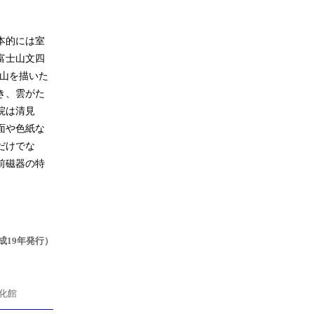
本的には室
富士山文四
士山を描いた
き、雲がた
院は清見
面や色紙な
だけでな
前磁器の特
成19年発行）
化館