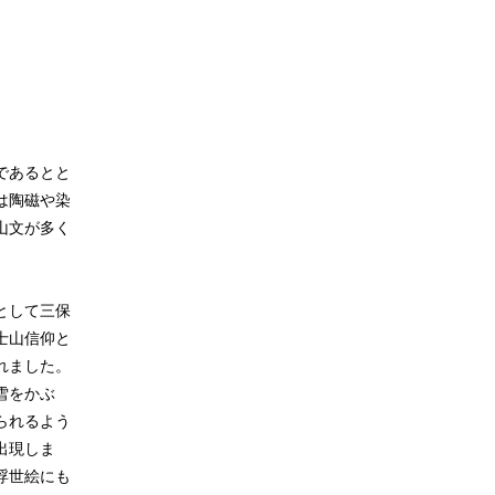
であるとと
は陶磁や染
山文が多く
として三保
士山信仰と
れました。
雪をかぶ
られるよう
出現しま
浮世絵にも