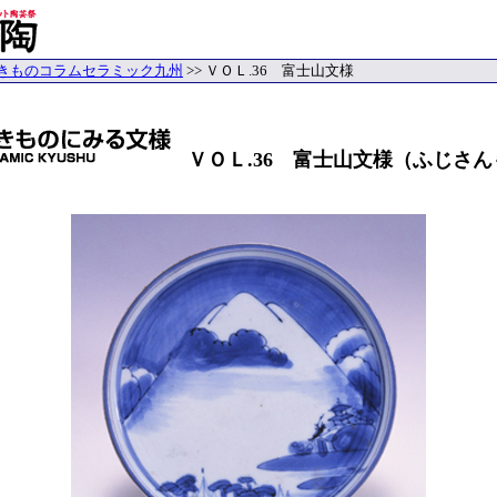
きものコラムセラミック九州
>> ＶＯＬ.36 富士山文様
ＶＯＬ.36 富士山文様（ふじさ