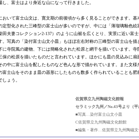
場し、富士はより身近な山になって行きました。
おいて富士山文は、寛文期の前後頃から多く見ることができます。基
の定型化された三峰型の富士山が多いのですが、中には「薄瑠璃釉色絵
柴田夫妻コレクション2-137）のように山裾を広くとり、実景に近い富
す。写真の「染付富士山文小皿」もほぼ左右対称の三峰型の富士山を描
下に寺院風の建物、下には簡略化された松原と網干を描いています。寺
三保の松原を描いたものだと言われています。ほかにも皿の見込みに扇
その中に富士山を配したものなど色んな形で描かれています。また文様
の富士山をそのまま皿の器形にしたものも数多く作られていることも肥
でしょう。
）
佐賀県立九州陶磁文化館報
セラミック九州／No.43号より（平
■写真…染付富士山文小皿
C佐賀県立九州陶磁文化館館
■編集・著作…佐賀県立九州陶磁文