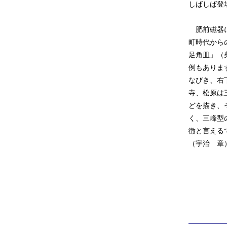
しばしば登
肥前磁器に
町時代から
足角皿」（
例もありま
なびき、右
寺、松原は
どを描き、
く、三峰型
徴と言える
（宇治 章