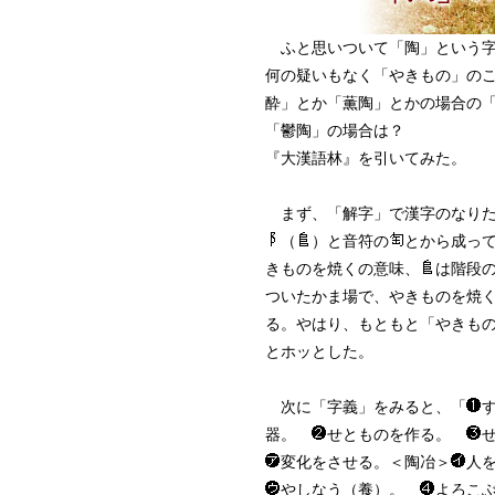
ふと思いついて「陶」という字
何の疑いもなく「やきもの」の
酔」とか「薫陶」とかの場合の
「鬱陶」の場合は？
『大漢語林』を引いてみた。
まず、「解字」で漢字のなりた
（
）と音符の
とから成っ
きものを焼くの意味、
は階段
ついたかま場で、やきものを焼
る。やはり、もともと「やきも
とホッとした。
次に「字義」をみると、「
器。
せとものを作る。
変化をさせる。＜陶冶＞
人
やしなう（養）。
よろこ