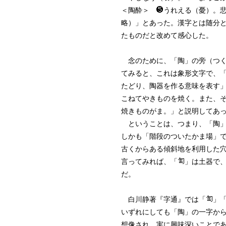
＜陶酔＞
うれえる（憂）。
略）」とあった。漢字とは随分
たものだと改めて感心した。
念のために、「陶」の旁（つく
てみると、これは象形文字で、
たどり、陶器を作る意味を表す
こねてやきものを焼く。また、
焼きものがま。」と説明してあ
ということは、つまり、「陶
しかも「階段のついたかま場」
古くからある傾斜地を利用した
言ってみれば、「
」は土器で
だ。
白川静著『字通』では「
」
いずれにしても「陶」の一字か
想像され、実に興味深いことで