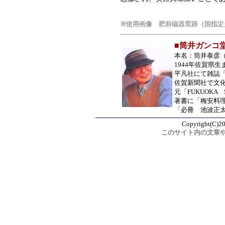
※使用画像 肥前磁器窯跡（国指定
■筒井ガンコ
本名：筒井泰彦
1944年佐賀県生
平凡社にて雑誌
佐賀新聞社で文
元「FUKUOKA
著書に「梅安料
「必冊 池波正
Copyright(C)20
このサイト内の文章