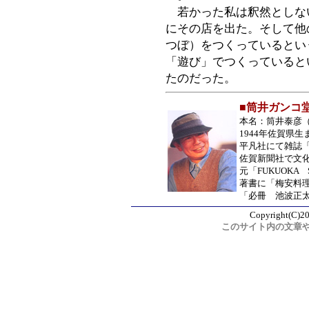
若かった私は釈然としな
にその店を出た。そして他
つぼ）をつくっているとい
「遊び」でつくっていると
たのだった。
■筒井ガンコ
本名：筒井泰彦
1944年佐賀県生
平凡社にて雑誌
佐賀新聞社で文
元「FUKUOKA
著書に「梅安料
「必冊 池波正
Copyright(C)20
このサイト内の文章