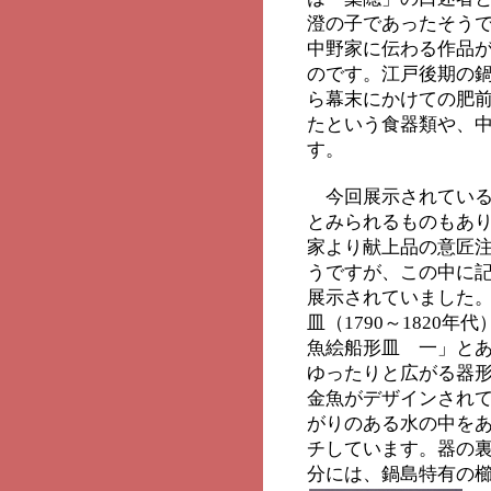
澄の子であったそう
中野家に伝わる作品
のです。江戸後期の鍋
ら幕末にかけての肥
たという食器類や、
す。
今回展示されている
とみられるものもあり
家より献上品の意匠
うですが、この中に
展示されていました
皿（1790～1820
魚絵船形皿 一」と
ゆったりと広がる器
金魚がデザインされ
がりのある水の中を
チしています。器の
分には、鍋島特有の