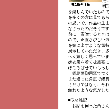
た
料
を楽しんでいたもの
を多くの方に見ても
の思いで、作品の生
なさったのだそうで
前に「寄贈するとき
ので、正直さびしい
を嫁に出すような気
展示していただき、
へん嬉しく思ってい
嫁衣裳を着て披露宴
ほころばせていらっ
鍋島藩御用窯でつく
また違った角度で鑑
さだけではなく、そ
触れたような気がし
■取材雑記
お話を伺った西さん