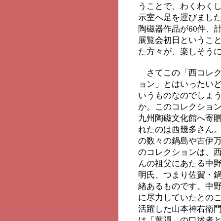
うことで、わくわく
示室へ足を運びまし
陶磁器作品が60件、
展覧会初日というこ
た方々が、楽しそう
さてこの「西コレ
ョン」とはいったい
いうものなのでしょ
か。このコレクショ
九州陶磁文化館へ寄
れたのは西幾多さん
の数々の鍋島や古伊
のコレクションは、
んの祖父にあたる中
明氏、つまり佐賀・
緒あるものです。中
に尽力していたとの
活躍した山本神右衛
は「葉隠」の口述者