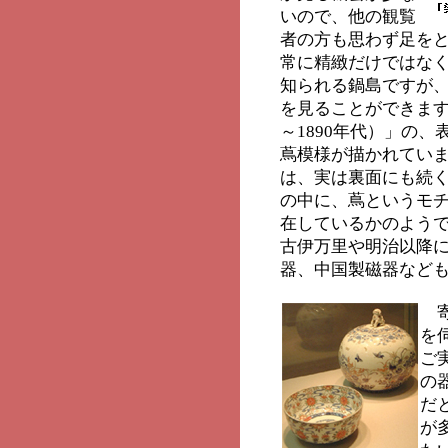
いので、他の観覧
者の方も思わず足を
常に精緻だけではな
知られる鍋島ですが
を見ることができます
～1890年代）」の
蔦模様が描かれてい
は、実は裏面にも続
の中に、蔦というモ
在しているかのよう
古伊万里や明治以降
器、中国製磁器など
寄
を
ご
の
だ
が