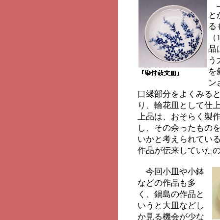
上
と
る
（
品
う
を
ン
口縁部分をよくみる
り、輪花皿として仕
上品は、おそらく製
し、その余ったもの
いかと考えられてい
作品が伝来していた
今回小皿や小鉢
などの作品も多
く、鍋島の作品と
いうと大皿などし
か見る機会が少な