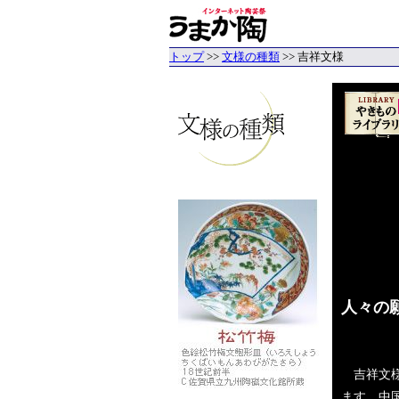
トップ
>>
文様の種類
>> 吉祥文様
人々の
吉祥文様
ます。中