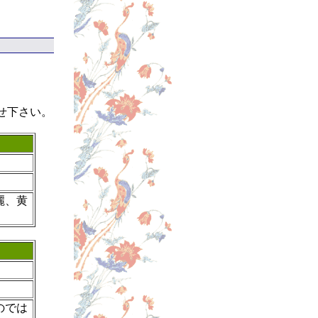
せ下さい。
麗、黄
のでは