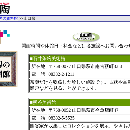
界の資料館
>> 山口県
開館時間や休館日・料金などは各施設へお問い合わ
■石井茶碗美術館
所在地
〒758-0077 山口県萩市南古萩町33-3
電 話
08382-2-1211
茶碗だけを収蔵した珍しい施設です。古萩や高
瀬戸などを見ることができます。
■熊谷美術館
所在地
〒758-0052 山口県萩市今魚店町47
電 話
08382-5-5535
熊谷家が収集したコレクションを展示。やきも