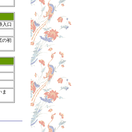
城跡入口
窯の初
いま
。