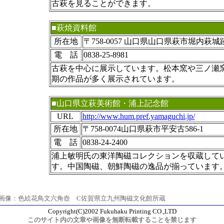
古萩を見ることができます。
■萩焼資料館
所在地
〒758-0057 山口県山口県萩市堀内萩
電 話
0838-25-8981
古萩を中心に展示しています。松本窯や三ノ瀬
期の作品が多く展示されています。
■山口県立萩美術館・浦上記念館
URL
http://www.hum.pref.yamaguchi.jp/
所在地
〒758-0074山口県萩市平安古586-1
電 話
0838-24-2400
浦上敏明氏の東洋陶磁コレクションを収蔵して
す。中国陶磁、朝鮮陶磁の逸品が揃っています
用画像：色絵花鳥文六角壺 C佐賀県立九州陶磁文化館所蔵
Copyright(C)2002 Fukuhaku Printing CO.,LTD
このサイト内の文章や画像を無断転載することを禁じます