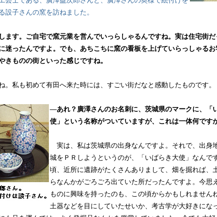
工芸士である、廣澤益次郎さんと、廣澤さんの奥様で絵付けを
る設子さんの窯を訪ねました。
します。ご自宅で窯元業を営んでいっらしゃるんですね。実は住宅街だ
に迷ったんですよ。でも、あちこちに窯の看板を上げていらっしゃるお
やきものの街といった感じですね。
。私も初めて有田へ来た時には、すごい街だなと感動したものです。
―あれ？廣澤さんのお名刺に、茨城県のマークに、「
使」という名称がついていますが、これは一体何です
実は、私は茨城県の出身なんですよ。それで、出身
城をＰＲしようというのが、「いばらき大使」なんで
頃、近所に遺跡がたくさんありまして、畑を掘れば、
らなんかがごろごろ出ていた所だったんですよ。今思
ものに興味を持ったのも、この頃からかもしれません
土器などを目にしていたせいか、考古学が大好きにな