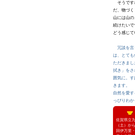
そうですね
だ、物づく
山には山の
続けたいで
どう感じて
冗談を言っ
は、とても
ただきまし
拭き」をさ
囲気に。す
きます。
自然を愛す
っぴりわか
佐賀県立九
（土）から
回伊万里