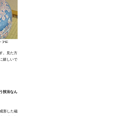
す。見た方
に嬉しいで
う技法なん
成形した磁