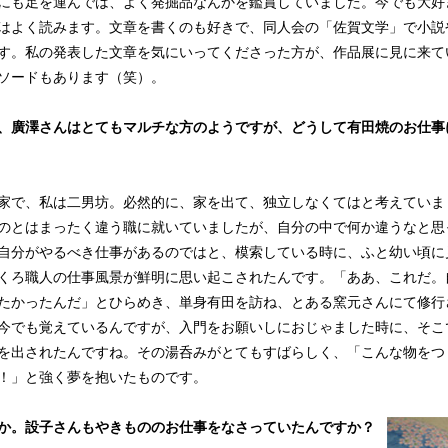
にも足を運んでは、よく発掘品なんかを鑑賞していました。今でも大好
はよく読みます。文章を書くのも好きで、同人会の「佐賀文学」で小説
す。私の発表した文章を気にいってくださった方が、作品展に見に来て
ソードもあります（笑）。
、廣澤さんはとてもマルチな方のようですが、どうして有田焼のお仕事
で、私は二男坊。必然的に、家を出て、独立しなくてはと考えていま
のとはまったく違う職に就いていましたが、自分の中で何か違うなと思
自分がやるべき仕事があるのではと、模索している時に、ふと幼い頃に
くろ職人の仕事風景が鮮明に思い起こされたんです。「ああ、これだ。
たかったんだ」とひらめき、単身有田を訪ね、とある窯元さんにて修行
今でも覚えているんですが、入門をお願いしにおじゃました時に、そこ
を出されたんですね。その湯呑みがとてもすばらしく、「こんな物をつ
！」と強く夢を抱いたものです。
か。設子さんもやきもののお仕事をなさっていたんですか？