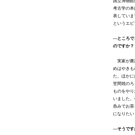
国立博物館
考古学の本
表していま
というエピ
―ところで
のですか？
実家が農家
めはやきも
た。ほかに
笠間焼のろ
ものをやり
いました。
呑みでお茶
になりたい
―そうです