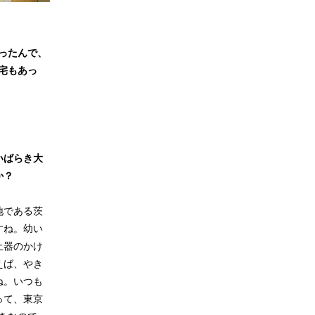
ったんで、
宅もあっ
いばらき大
か？
地である茨
すね。幼い
土器のかけ
えば、やき
ね。いつも
って、東京