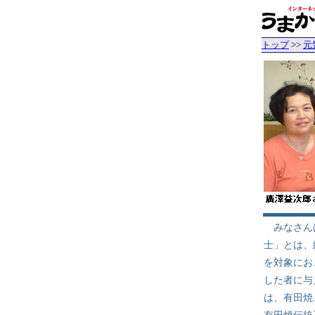
トップ
>>
元
みなさんは
士」とは、
を対象にお
した者に与
は、有田焼