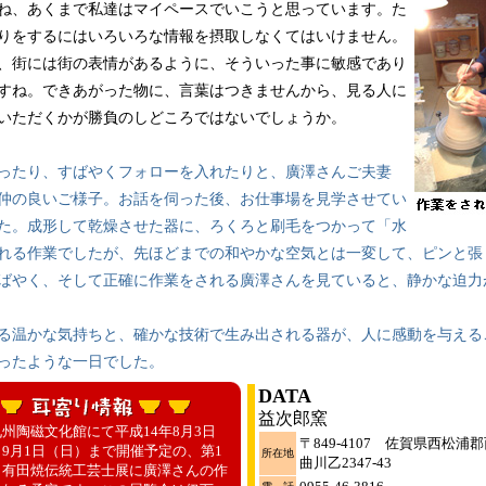
、あくまで私達はマイペースでいこうと思っています。た
りをするにはいろいろな情報を摂取しなくてはいけません。
、街には街の表情があるように、そういった事に敏感であり
すね。できあがった物に、言葉はつきませんから、見る人に
いただくかが勝負のしどころではないでしょうか。
たり、すばやくフォローを入れたりと、廣澤さんご夫妻
仲の良いご様子。お話を伺った後、お仕事場を見学させてい
た。成形して乾燥させた器に、ろくろと刷毛をつかって「水
れる作業でしたが、先ほどまでの和やかな空気とは一変して、ピンと張
ばやく、そして正確に作業をされる廣澤さんを見ていると、静かな迫力
る温かな気持ちと、確かな技術で生み出される器が、人に感動を与える
ったような一日でした。
DATA
益次郎窯
州陶磁文化館にて平成14年8月3日
〒849-4107 佐賀県西松浦
9月1日（日）まで開催予定の、第1
所在地
曲川乙2347-43
・有田焼伝統工芸士展に廣澤さんの作