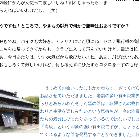
気軽にがんがん使って欲しいしね！割れちゃったら、ま
らえればいいわけだし。（笑）
うですね！ところで、やきもの以外で何かご趣味はおありですか？
きでね、バイクも大好き。アメリカにいた頃にね、セスナ飛行機の免
こちらに帰ってきてからも、クラブに入って飛んでいたけど、最近は忙
あ。今日あたりは、いい天気だから飛びたいよね。ああ、飛びたいなあ
おもしろくて難しいけれど、何も考えずにひたすらロクロを回すのも好
はじめてお会いしたにもかかわらず、ざっくば
お話させていただきました。老舗の多い有田焼業
らりとあらわれたそうた窯の器は、諸隈さんの物
わりと生活を楽しみたいという気持ちが、今の消
たちの気分にぴったりあっているのではないでし
「高級」という印象の強い有田焼ですが、ちょっ
てくれるような器を発見することができました。