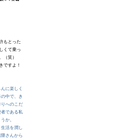
許もとった
しくて乗っ
。（笑）
きですよ！
らんに楽しく
界の中で、き
作りへのこだ
費者である私
ょうか。
と生活を潤し
諸隈さんから