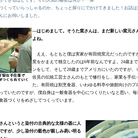
ができるほどです。その人気の秘密は何か？一体
つくっていらっしゃるのか、ちょっと探りにでかけてきました！お話は
んにお伺いしました。
―はじめまして。そうた窯さんは、まだ新しい窯元さ
よね。
ええ、もともと僕は実家が有田焼窯元だったのです
窯をかまえて独立したのは6年前なんですよ。24歳ま
ンをして、そして28歳までアメリカにいたのですが、
佐見の伝統工芸士さんのもとで修行をし、家業を手伝
た。有田焼は割烹食器、いわゆる料亭や旅館向けのプ
っていたのですが、僕自身は一般食器を中心につくりたいなと思い、毎
食器づくりをめざしてつくっています。
さんというと染付の古典的な文様の器に人
ですが、少し染付の藍色が親しみ易い明る