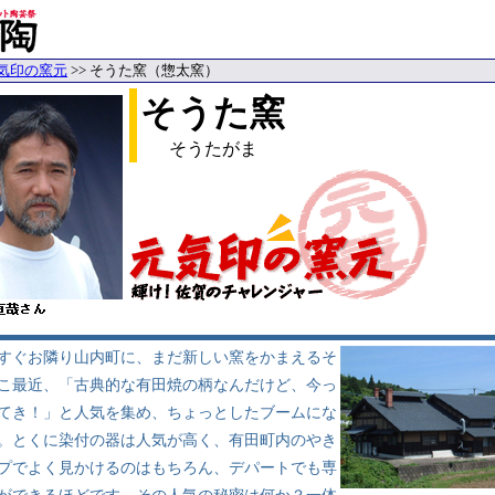
気印の窯元
>> そうた窯（惣太窯）
そうた窯
そうたがま
ぐお隣り山内町に、まだ新しい窯をかまえるそ
こ最近、「古典的な有田焼の柄なんだけど、今っ
てき！」と人気を集め、ちょっとしたブームにな
。とくに染付の器は人気が高く、有田町内のやき
プでよく見かけるのはもちろん、デパートでも専