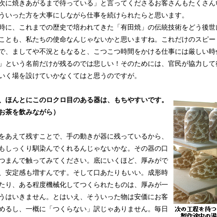
次に焼きあがるまで待っている」と言ってくださるお客さんもたくさん
ういった方を大事にしながら仕事を続けられたらと思います。
に、これまでの歴史で培われてきた「有田焼」の伝統技術をどう後世
ことも、私たちの使命なんじゃないかと思いますね。これだけのスピー
で、ましてや不況ともなると、こつこつ時間をかける仕事には厳しい時
」という名前だけが残るのでは悲しい！そのためには、官民が協力して
いく場を設けていかなくてはと思うのですが。
、ほんとにこのロクロ目のある器は、もちやすいです。
お茶を飲みながら）
あえて残すことで、手の動きが器に残っているから、
もしっくり馴染んでくれるんじゃないかな。その器の口
つまんで触ってみてください。底にいくほど、厚みがで
、安定感も増すんです。そして口あたりもいい。成形時
たり、ある程度機械化してつくられたものは、厚みが一
うはいきません。とはいえ、そういった物は安価にお客
めるし、一概に「つくらない」訳じゃありません。毎日