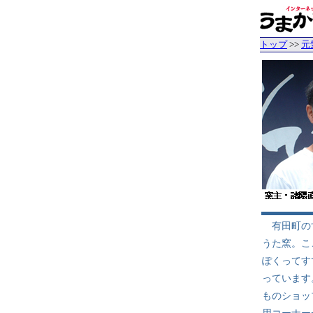
トップ
>>
元
有田町のす
うた窯。こ
ぽくってす
っています
ものショッ