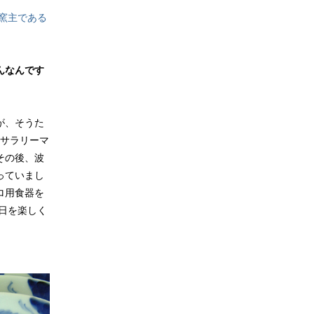
窯主である
んなんです
が、そうた
でサラリーマ
その後、波
っていまし
ロ用食器を
日を楽しく