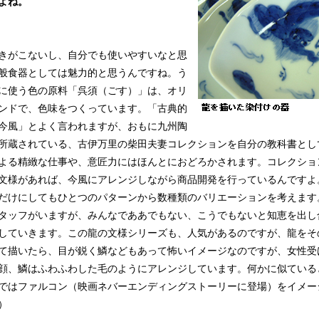
よね。
きがこないし、自分でも使いやすいなと思
般食器としては魅力的と思うんですね。う
に使う色の原料「呉須（ごす）」は、オリ
ンドで、色味をつくっています。「古典的
今風」とよく言われますが、おもに九州陶
所蔵されている、古伊万里の柴田夫妻コレクションを自分の教科書とし
よる精緻な仕事や、意匠力にはほんとにおどろかされます。コレクショ
文様があれば、今風にアレンジしながら商品開発を行っているんですよ
だけにしてもひとつのパターンから数種類のバリエーションを考えます。
タッフがいますが、みんなでああでもない、こうでもないと知恵を出し
していきます。この龍の文様シリーズも、人気があるのですが、龍をそ
て描いたら、目が鋭く鱗などもあって怖いイメージなのですが、女性受
顔、鱗はふわふわした毛のようにアレンジしています。何かに似ている
ではファルコン（映画ネバーエンディングストーリーに登場）をイメー
）