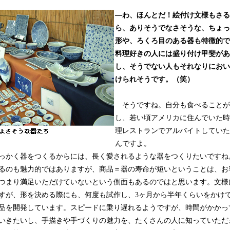
―わ、ほんとだ！絵付け文様もさる
ら、ありそうでなさそうな、ちょっ
形や、ろくろ目のある器も特徴的で
料理好きの人には盛り付け甲斐があ
し、そうでない人もそれなりにおい
けられそうです。（笑）
そうですね。自分も食べることが
し、若い頃アメリカに住んでいた時
理レストランでアルバイトしていた
んですよ。
っかく器をつくるからには、長く愛されるような器をつくりたいですね
るのも魅力的ではありますが、商品＝器の寿命が短いということは、お
つまり満足いただけていないという側面もあるのではと思います。文様
すが、形を決める際にも、何度も試作し、3ヶ月から半年くらいをかけ
品を開発しています。スピードに乗り遅れるようですが、時間がかかっ
いきたいし、手描きや手づくりの魅力を、たくさんの人に知っていただ