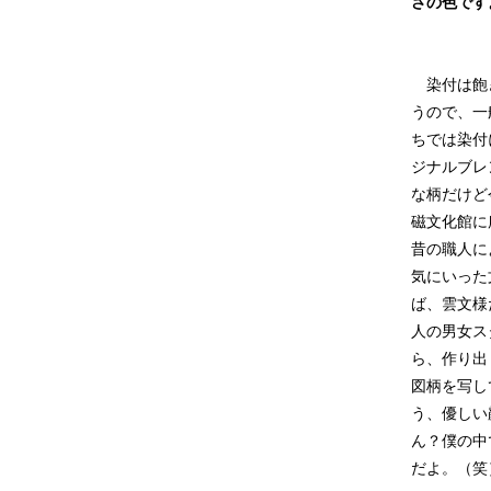
さの色です
染付は飽
うので、一
ちでは染付
ジナルブレ
な柄だけど
磁文化館に
昔の職人に
気にいった
ば、雲文様
人の男女ス
ら、作り出
図柄を写し
う、優しい
ん？僕の中
だよ。（笑