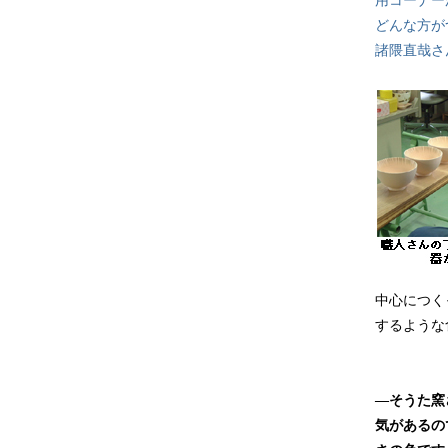
用コーナー
どんな方が
諸隈直哉さ
中心につく
するような
―そうた窯
気があるの