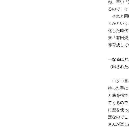
ね。幸い「
るので、そ
それと同時
くかという
化した時代
来「有田焼
導育成して
―なるほど
（出された
ロクロ目を
持った手に
と底を指で
てくるので
に型を使っ
定なのでこ
さんが楽し