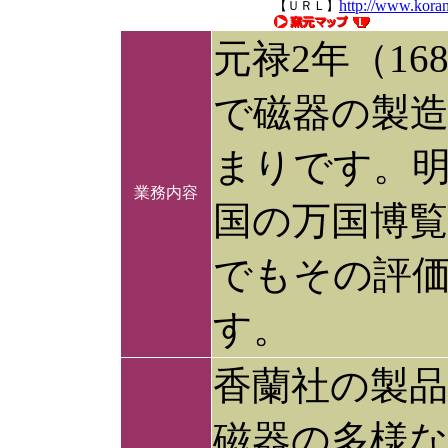
http://www.koran
【ＵＲＬ】
元禄2年（1
で磁器の製
まりです。
業務内容
国の万国博
でもその評
す。
香蘭社の製
磁器の多様