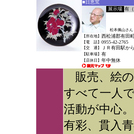
■日恵窯
展示場
有（
松本佩山さん
西松浦郡有田町稗
【所在地】
0955-42-2765
【電 話】
ＪＲ有田駅から
【交 通】
有
【駐車場】
年中無休
【店休日】
販売、絵の
すべて一人
活動が中心。
有彩、貫入