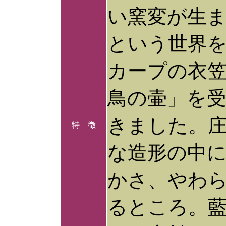
い窯変が生
という世界
カープの衣
鳥の壷」を
きました。
特 徴
な造形の中
かさ、やわ
るところ。