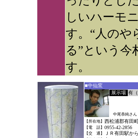
ったりとし
しいハーモ
す。“人のや
る”という今
す。
■中仙窯
展示場
有（
中尾恭純さん
西松浦郡有田町中
【所在地】
0955-42-2856
【電 話】
ＪＲ有田駅から
【交 通】