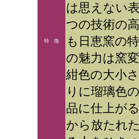
は思えない
つの技術の
も日恵窯の
特 徴
の魅力は窯
紺色の大小
りに瑠璃色
品に仕上が
から放たれ