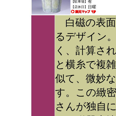
有
【駐車場】
日曜
【店休日】
白磁の表面
るデザイン
く、計算さ
と横糸で複
似て、微妙
す。この緻
さんが独自