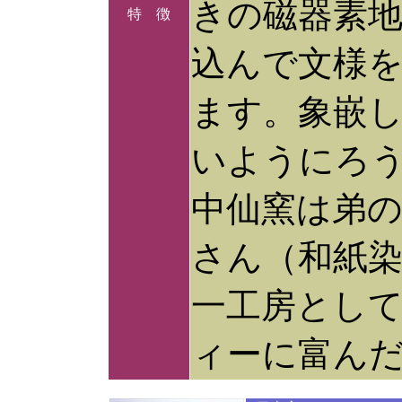
きの磁器素
特 徴
込んで文様
ます。象嵌
いようにろ
中仙窯は弟
さん（和紙
一工房とし
ィーに富ん