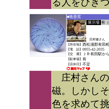
る人をひき
■晩香窯
展示場
有（
庄村健さん
西松浦郡有田町赤
【所在地】
0955-42-2035
【電 話】
ＪＲ有田駅から
【交 通】
有
【駐車場】
不定
【店休日】
庄村さんの
磁。しかし
色を求めて