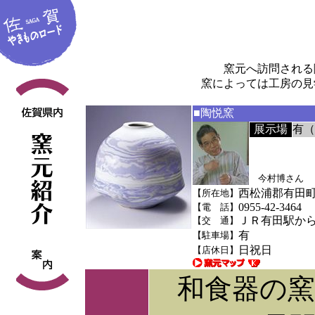
窯元へ訪問される
窯によっては工房の見
■陶悦窯
展示場
有（
今村博さん
西松浦郡有田町
【所在地】
0955-42-3464
【電 話】
ＪＲ有田駅から
【交 通】
有
【駐車場】
日祝日
【店休日】
和食器の窯