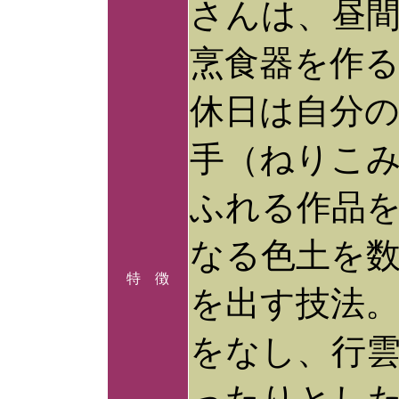
さんは、昼
烹食器を作
休日は自分
手（ねりこ
ふれる作品
なる色土を
特 徴
を出す技法
をなし、行