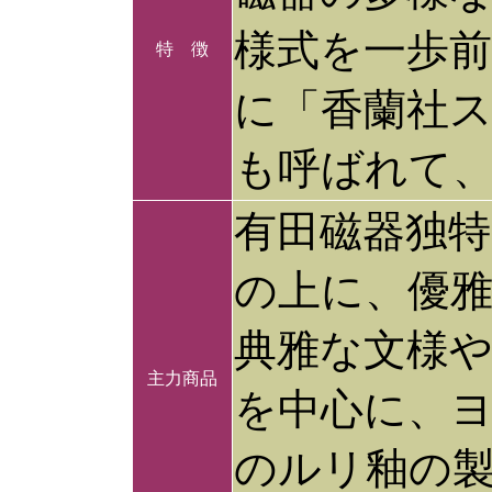
様式を一歩
特 徴
に「香蘭社
も呼ばれて
有田磁器独
の上に、優
典雅な文様や
主力商品
を中心に、
のルリ釉の