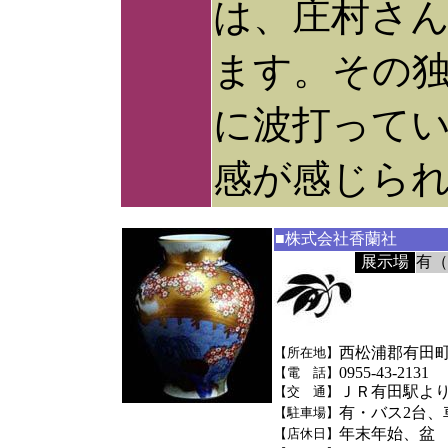
は、庄村さ
ます。その
に波打って
感が感じら
■株式会社香蘭社
展示場
有（
西松浦郡有田町
【所在地】
0955-43-2131
【電 話】
ＪＲ有田駅よ
【交 通】
有・バス2台、
【駐車場】
年末年始、盆
【店休日】