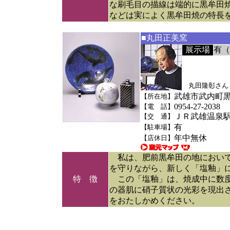
な刷毛目の描線は端的に黒牟田
などは実によく黒牟田焼の特長
■丸田正美窯
展示場
有（
丸田隆彰さん
武雄市武内町
【所在地】
0954-27-2038
【電 話】
ＪＲ武雄温泉駅
【交 通】
有
【駐車場】
年中無休
【店休日】
私は、肥前黒牟田の地において
を守りながら、新しく「塩釉」
特 徴
この「塩釉」は、焼成中に数度
の器肌に硝子質状の光彩を現出
をおたしかめください。