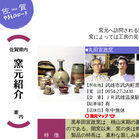
窯元へ訪問される
窯によっては工房の見
■丸田宣政窯
武雄市武内町
【所在地】
0954-27-2430
【電 話】
ＪＲ武雄温泉駅
【交 通】
有
【駐車場】
年中無休
【店休日】
黒牟田宣政窯は、桃山末期の慶
のである。開窯以来、窯の炎は
特 徴
製品の特長は、素朴な親しみ易