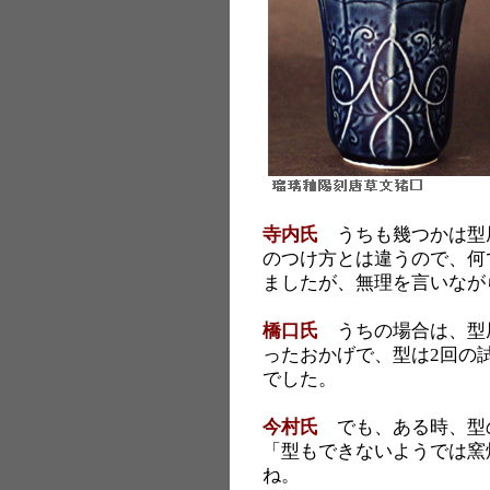
寺内氏
うちも幾つかは型
のつけ方とは違うので、何
ましたが、無理を言いなが
橋口氏
うちの場合は、型
ったおかげで、型は2回の
でした。
今村氏
でも、ある時、型
「型もできないようでは窯
ね。