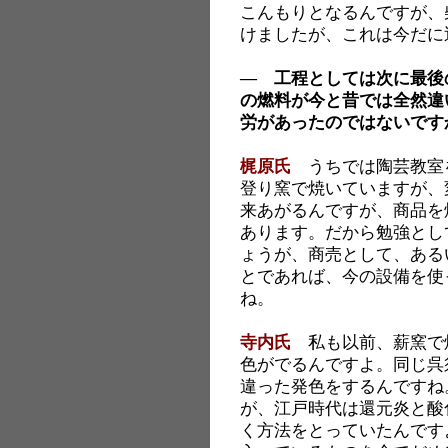
こんもりとなるんですが、
けましたが、これは今だに
― 工程としては次に最後
の燃料が今と昔では全然違
労があったのではないです
梶原氏
うちでは陶芸教室
登り窯で焼いていますが、
来あがるんですが、商品を
あります。だから勉強とし
ょうが、商売として、ある
とであれば、今の設備を使
ね。
寺内氏
私も以前、薪窯で
色がでるんですよ。同じ呉
違った発色をするんですね
が、江戸時代は還元炎と酸
く方法をとっていたんです