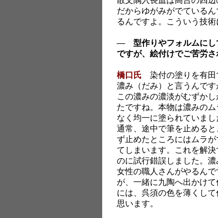
散文隅入長皿は高台の四辺
だからゆがみがでているん
るんですよ。こういう技術
― 型作りやフォルムにし
ですが、絵付けでご苦労さ
橋口氏
染付の塗りを有田
濃み（だみ）と言うんです
この濃みの濃淡がむずかし
たですね。本物は濃みのム
なく均一に塗られていまし
通常、途中で筆を止めると
ず止めたところにはムラが
てしまいます。これを解決
のに試行錯誤しました。濃
女性の職人さんがやるんで
が、一緒に九陶へ出かけて
には、呉須の色を薄くして
思います。