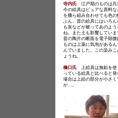
寺内氏
江戸期のものは呉
今の絵具はピュアな原料な
を幾ら組み合わせても色の
ぶん、昔の絵具にはいろん
も灰などが被ってあのよう
ね。また土も影響していま
昔の陶片の断面を電子顕微
ものは上薬に気泡があるん
んでいました。この染みこ
ょうね。
橋口氏
上絵具は無鉛を使
っている絵具と比べると発
場合は上絵の部分が小さく
が…。