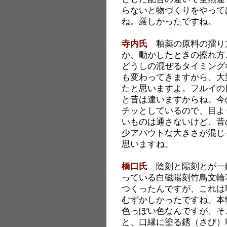
らないと物づくりをやって
ね。厳しかったですね。
寺内氏
釉薬の原料の擂り
か、動かしたときの擦れ方
どうしの混ぜるタイミング
も変わってきますから、大
たと思いますよ。フルイの
と昔は違いますからね。今
チッとしているので、目よ
いものは通さないけど、昔
少アバウトな大きさが混じ
思いますね。
橋口氏
陰刻と陽刻とが一
っている白磁陽刻竹鳥文輪
つくったんですが、これは
むずかしかったですね。本
色っぽい色なんですが、そ
と、口縁に塗る銹（さび）