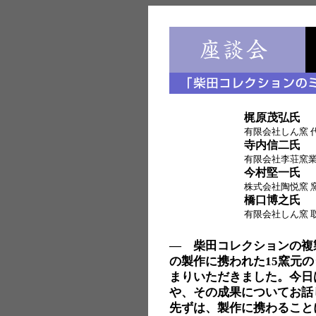
梶原茂弘氏
有限会社しん窯 
寺内信二氏
有限会社李荘窯業
今村堅一氏
株式会社陶悦窯 
橋口博之氏
有限会社しん窯 
― 柴田コレクションの複
の製作に携われた15窯元
まりいただきました。今日
や、その成果についてお話
先ずは、製作に携わること