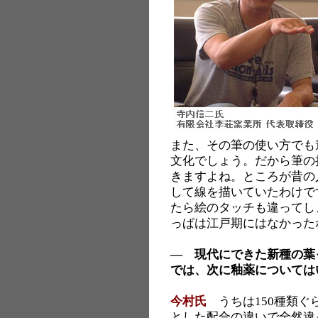
また、その筆の使い方でも
文化でしょう。だから筆の
きますよね。ところが昔の
して線を描いていたわけで
たら絵のタッチも違ってし
っぱは江戸期にはなかった
― 現代にできた新種の葉
では、次に釉薬については
今村氏
うちは150種類ぐ
とした配合の違いで全然違