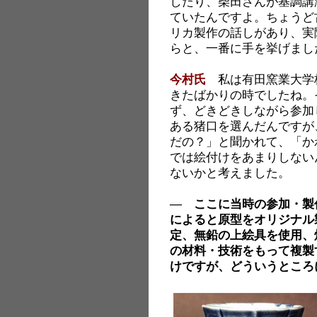
したり、柴田さんが基調講
ていたんですよ。ちょうど
リカ製作の話しがあり、実
らと、一番に手を挙げまし
今村氏
私は有田窯業大学
きたばかりの時でしたね。
ず、どきどきしながら参加
ある猪口を選んだんですが
だの？」と聞かれて、「か
では絵付けをあまりしない
ないかと考えました。
― ここに当時の参加・製
によると原型をオリジナル
定、無鉛の上絵具を使用、
の材料・技術をもって複製
けですが、どういうところ