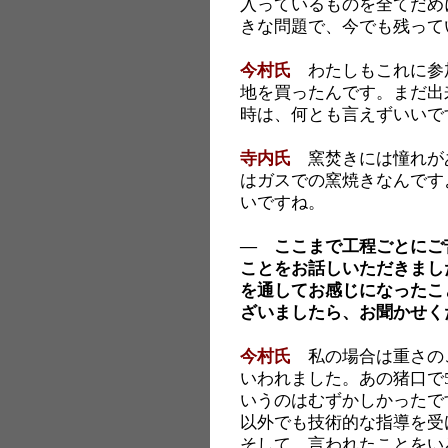
入っているものを全てだめ
きな問題で、今でも残って
今村氏
わたしもこれに参
地を買ったんです。まだ出
時は、何とも言えずいいで
寺内氏
窯焚きには憧れが
はガスでの窯焼きなんです
いですね。
― ここまで工程ごとにご
ことをお話しいただきまし
を通してお感じになったこ
ざいましたら、お聞かせく
今村氏
私の場合は重さの
いわれました。あの猪口で
いうのはむずかしかったで
以外でも技術的な指導を受
そして、言われたことをい