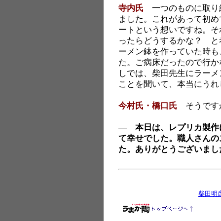
寺内氏
一つのものに取り
ました。これがあって初め
ートという想いですね。そ
ったらどうするかな？ と
ーメン鉢を作っていた時も
た。ご病床だったので行か
しでは、柴田先生にラーメ
ことを聞いて、本当にうれ
今村氏・橋口氏
そうです
― 本日は、レプリカ製作
て幸せでした。職人さんの
た。ありがとうございまし
柴田明