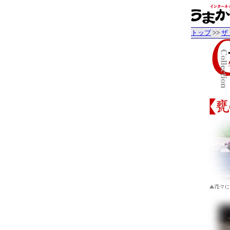
トップ
>>
ザ