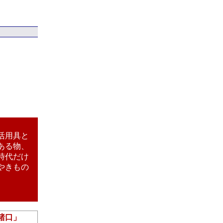
活用具と
ある物、
時代だけ
やきもの
猪口」