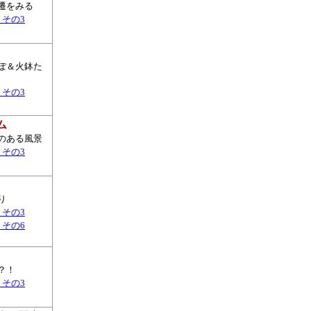
遷をみる
▼その3
ぽ＆火鉢た
▼その3
ム
のある風景
▼その3
り
▼その3
▼その6
？！
▼その3