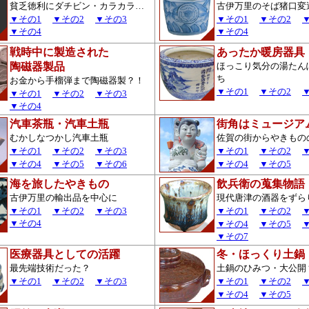
貧乏徳利にダチビン・カラカラ…
古伊万里のそば猪口変
▼その1
▼その2
▼その3
▼その1
▼その2
▼その4
▼その4
戦時中に製造された
あったか暖房器具
陶磁器製品
ほっこり気分の湯たん
ち
お金から手榴弾まで陶磁器製？！
▼その1
▼その2
▼その1
▼その2
▼その3
▼その4
汽車茶瓶・汽車土瓶
街角はミュージア
むかしなつかし汽車土瓶
佐賀の街からやきもの
▼その1
▼その2
▼その3
▼その1
▼その2
▼その4
▼その5
▼その6
▼その4
▼その5
海を旅したやきもの
飲兵衛の蒐集物語
古伊万里の輸出品を中心に
現代唐津の酒器をずら
▼その1
▼その2
▼その3
▼その1
▼その2
▼その4
▼その4
▼その5
▼その7
医療器具としての活躍
冬・ほっくり土鍋
最先端技術だった？
土鍋のひみつ・大公開
▼その1
▼その2
▼その3
▼その1
▼その2
▼その4
▼その5