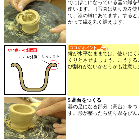
でこぼこになっている器の縁を
使います。（写真は切り糸を使
て、器の縁にあてます。すると
かって縁を丸く調えます。
縁が水平なままでは、使いにく
くりとさせましょう。こうする
び割れがないかどうかも注意し
5.高台をつくる
器の足になる部分（高台）をつ
す。形が整ったら切り糸をぴん