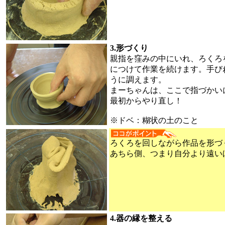
3.形づくり
親指を窪みの中にいれ、ろくろ
につけて作業を続けます。手び
うに調えます。
まーちゃんは、ここで指づかい
最初からやり直し！
※ドベ：糊状の土のこと
ろくろを回しながら作品を形づ
あちら側、つまり自分より遠い
4.器の縁を整える