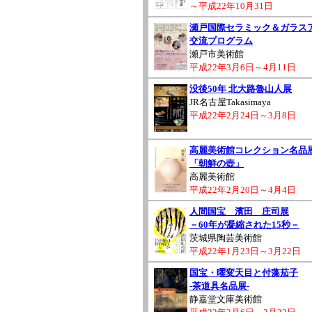
～平成22年10月31日
瀬戸国際セラミック＆ガラス
交流プログラム
瀬戸市美術館
平成22年3月6日～4月11日
没後50年 北大路魯山人展
JR名古屋Takasimaya
平成22年2月24日～3月8日
高麗美術館コレクション名品
「朝鮮の壺」
高麗美術館
平成22年2月20日～4月4日
人間国宝 濱田 庄司展
－60年が凝縮された15秒－
茨城県陶芸美術館
平成22年1月23日～3月22日
国宝・曜変天目と付藻茄子
-茶道具名品展-
静嘉堂文庫美術館