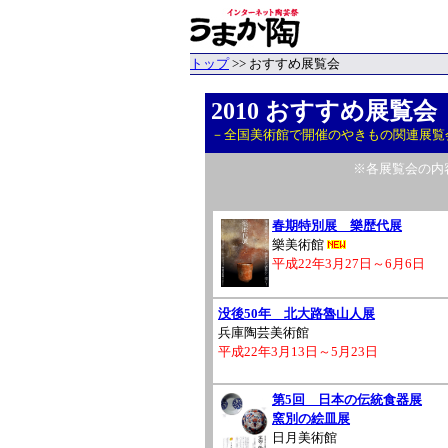
トップ
>> おすすめ展覧会
2010 おすすめ展覧会
－全国美術館で開催のやきもの関連展覧
※各展覧会の内
春期特別展 樂歴代展
樂美術館
平成22年3月27日～6月6日
没後50年 北大路魯山人展
兵庫陶芸美術館
平成22年3月13日～5月23日
第5回 日本の伝統食器展
窯別の絵皿展
日月美術館