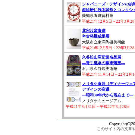
ジャパニーズ・デザインの挑
産総研に残る試作とコレクシ
愛知県陶磁資料館
平成21年12月5日～22年3月2
北宋汝窯青磁
考古発掘成果展
大阪市立東洋陶磁美術館
平成21年12月5日～22年3月2
久谷松山窯伝世名品展
―青手継承の幕末藩窯―
石川県久谷焼美術館
平成21年11月14日～22年2月1
ノリタケ食器（ディナーウェ
デザインの変遷
―昭和30年代から現在まで―
ノリタケミュージアム
平成21年3月31日～平成22年3月28日
Copyright(C)20
このサイト内の文章