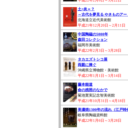
平成22年2月6日～3月22日
土×炎＝？
～古代を夢見る やきものアー
北海道立近代美術館
平成21年12月20日～2月11日
中国陶磁の5000年
森田コレクション
福岡市美術館
平成22年2月3日～3月28日
タカエズトシコ展
両親に捧ぐ
沖縄県立博物館・美術館
平成22年1月1日～3月14日
藤本能道
命の残照のなかで
菊池寛実記念智美術館
平成21年10月31日～4月18日
美濃焼1300年の流れ（江戸時
岐阜県陶磁資料館
平成22年1月6日～3月28日