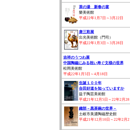
茶の湯 新春の宴
樂美術館
平成22年1月7日～3月22日
唐三彩展
出光美術館（門司）
平成22年1月3日～3月28日
吉祥のうつわ展
中国陶磁にみる祝い寿ぐ文様の世界
松岡美術館
平成22年1月5日～4月18日
生誕１００年
合田好道を知っていますか
益子陶芸美術館
平成21年12月5日～22年2月2
織部－黒茶碗の世界－
土岐市美濃陶磁歴史館
平成21年12月10日～22年2月2